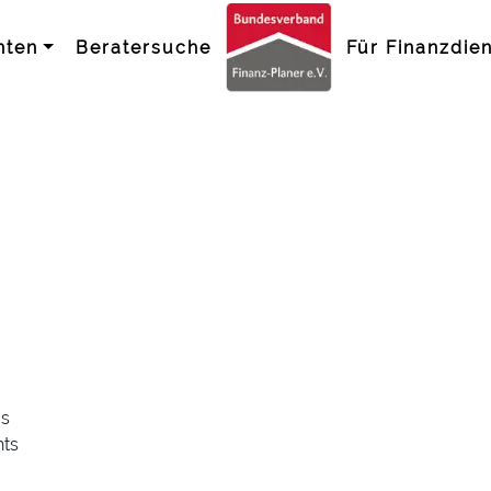
nten
Beratersuche
Für Finanzdien
as
hts