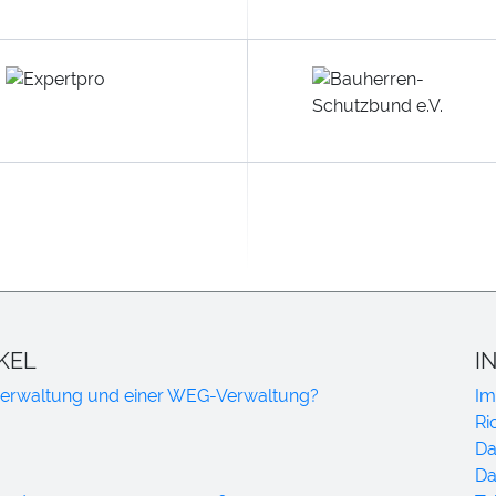
KEL
I
tverwaltung und einer WEG-Verwaltung?
Im
Ri
Da
Da