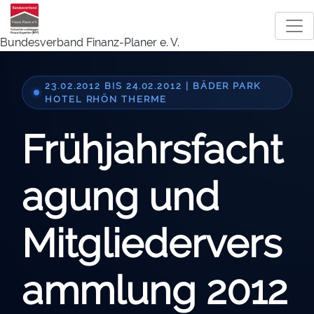
Bundesverband Finanz-Planer e. V.
23.02.2012 BIS 24.02.2012 | BÄDER PARK
HOTEL RHÖN THERME
Frühjahrsfacht
agung und
Mitgliedervers
ammlung 2012