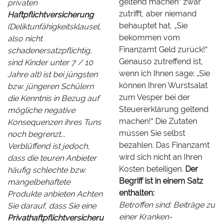
geltend machen“ zwar
privaten
zutrifft, aber niemand
Haftpflichtversicherung
behauptet hat, „Sie
(Deliktunfähigkeitsklausel,
bekommen vom
also nicht
Finanzamt Geld zurück!“
schadenersatzpflichtig,
Genauso zutreffend ist,
sind Kinder unter 7 / 10
wenn ich Ihnen sage: „Sie
Jahre alt) ist bei jüngsten
können Ihren Wurstsalat
bzw. jüngeren Schülern
zum Vesper bei der
die Kenntnis in Bezug auf
Steuererklärung geltend
mögliche negative
machen!“ Die Zutaten
Konsequenzen ihres Tuns
müssen Sie selbst
noch begrenzt...
bezahlen. Das Finanzamt
Verblüffend ist jedoch,
wird sich nicht an Ihren
dass die teuren Anbieter
Kosten beteiligen.
Der
häufig schlechte bzw.
Begriff ist in einem Satz
mangelbehaftete
enthalten:
Produkte anbieten Achten
Betroffen sind: Beiträge zu
Sie darauf, dass Sie eine
einer Kranken-
Privathaftpflichtversicheru