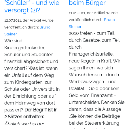
"Schüler" - und wie
beim Bürger
versorgt (2)?
11.01.2011, der Artikel wurde
veröffentlich durch:
Bruno
12.07.2011, der Artikel wurde
Steiner
veröffentlich durch:
Bruno
2010 treten - zum Teil
Steiner
durch Gesetze, zum Teil
Wie sind
durch
Kindergartenkinder,
Finanzgerichtsurteile,
Schüler und Studenten
neue Regeln in Kraft. Wir
finanziell abgesichert und
sagen Ihnen, wo sich
versichert? Was ist, wenn
Wunschdenken - durch
ein Unfall auf dem Weg
Werbeaussagen - und
zum Kindergarten, zur
Realität - Geld oder kein
Schule oder Universität, in
Geld vom Finanzamt –
der Einrichtung oder auf
unterscheiden. Denken Sie
dem Heimweg von dort
daran, dass die Aussage
passiert?
Der Begriff ist in
„Sie können die Beiträge
2 Sätzen enthalten:
bei der Steuererklärung
Ähnlich wie bei der